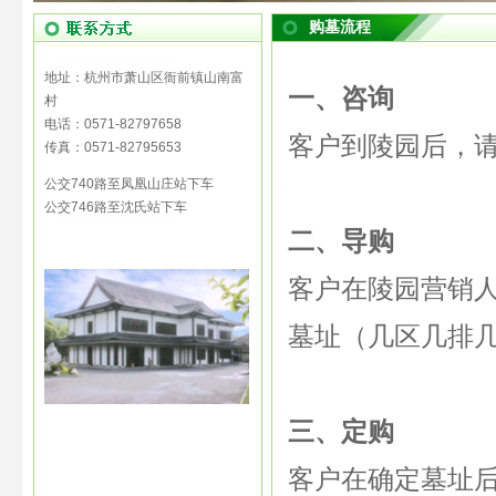
购墓流程
地址：杭州市萧山区衙前镇山南富
一、咨询
村
电话：0571-82797658
客户到陵园后，
传真：0571-82795653
公交740路至凤凰山庄站下车
公交746路至沈氏站下车
二、导购
客户在陵园营销
墓址（几区几排
三、定购
客户在确定墓址